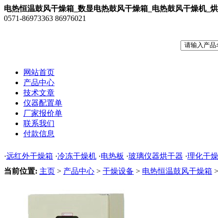
电热恒温鼓风干燥箱_数显电热鼓风干燥箱_电热鼓风干燥机_
0571-86973363 86976021
网站首页
产品中心
技术文章
仪器配置单
厂家报价单
联系我们
付款信息
·
远红外干燥箱
·
冷冻干燥机
·
电热板
·
玻璃仪器烘干器
·
理化干
当前位置:
主页
>
产品中心
>
干燥设备
>
电热恒温鼓风干燥箱