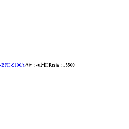
PH-9100A
杭州HR
15500
品牌：
价格：