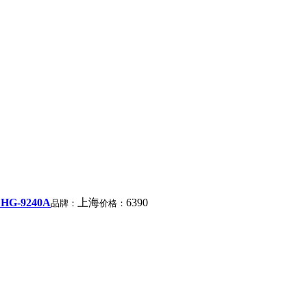
G-9240A
上海
6390
品牌：
价格：