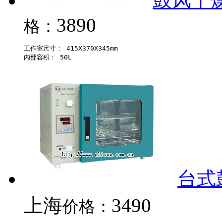
鼓风干燥箱
3890
格：
工作室尺寸： 415X370X345mm 

台式鼓
上海
3490
价格：