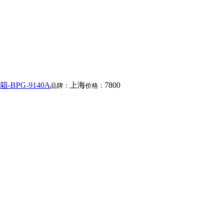
BPG-9140A
上海
7800
品牌：
价格：