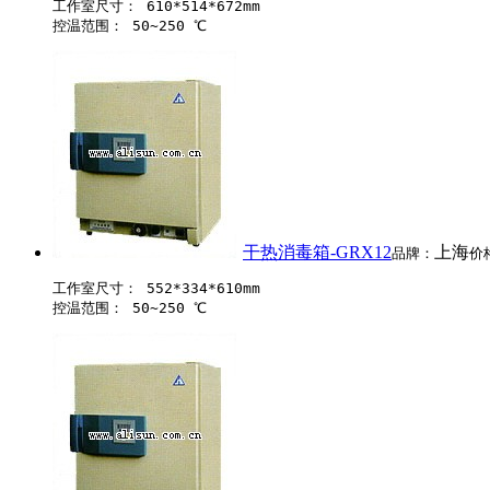
工作室尺寸： 610*514*672mm 

干热消毒箱-GRX12
上海
品牌：
价
工作室尺寸： 552*334*610mm 
