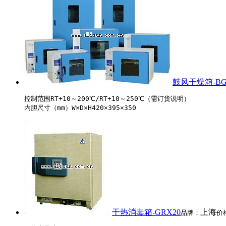
鼓风干燥箱-BGG
控制范围RT+10～200℃/RT+10～250℃（需订货说明）

干热消毒箱-GRX20
上海
品牌：
价