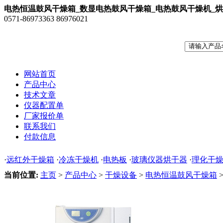
电热恒温鼓风干燥箱_数显电热鼓风干燥箱_电热鼓风干燥机_
0571-86973363 86976021
网站首页
产品中心
技术文章
仪器配置单
厂家报价单
联系我们
付款信息
·
远红外干燥箱
·
冷冻干燥机
·
电热板
·
玻璃仪器烘干器
·
理化干
当前位置:
主页
>
产品中心
>
干燥设备
>
电热恒温鼓风干燥箱