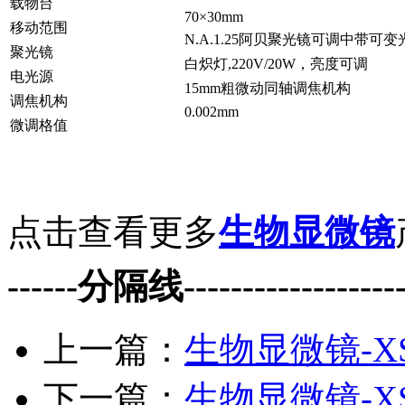
载物台
70×30mm
移动范围
N.A.1.25阿贝聚光镜可调中带可
聚光镜
白炽灯,220V/20W，亮度可调
电光源
15mm粗微动同轴调焦机构
调焦机构
0.002mm
微调格值
点击查看更多
生物显微镜
------分隔线--------------------
相关标签：
双目生物显微镜
生物显微镜
上海
上一篇：
生物显微镜-XS
下一篇：
生物显微镜-XS