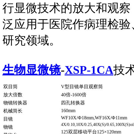
行显微技术的放大和观察
泛应用于医院作病理检验
研究领域。
生物显微镜
-
XSP-1CA
技
双目筒
V型目镜单目观察筒
放大倍数
40倍-1600倍
物镜转换器
四孔转换器
160mm
机械筒长
WF10X/Ф18mm,WF16X/Ф11mm
目镜
4X/0.10,10X/0.25,40X(S)/0.65,100X(S)oil
物镜
125双层移动平台125×120mm