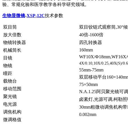
验、常规化验和医学教学各科学研究领域。
生物显微镜
-
XSP-12C
技术参数
双目筒
双目铰链式观察筒,30°倾
放大倍数
40倍-1600倍
物镜转换器
四孔转换器
160mm
机械筒长
WF10X/Ф18mm,WF16X
目镜
4X/0.10,10X/0.25,40X(S)/0.6
物镜
55mm-75mm
瞳距
双层移动平台160×140m
载物台
75×50mm
移动范围
N.A.1.25阿贝聚光
聚光镜
卤素灯,光源可调,柯勒照
电光源
30mm粗微动调焦机构
调焦机构
0.002mm
微调格值