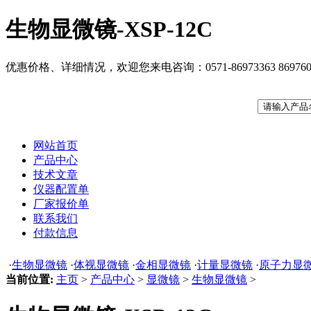
生物显微镜-XSP-12C
优惠价格、详细情况，欢迎您来电咨询：0571-86973363 869760
网站首页
产品中心
技术文章
仪器配置单
厂家报价单
联系我们
付款信息
·
生物显微镜
·
体视显微镜
·
金相显微镜
·
计量显微镜
·
原子力显
当前位置:
主页
>
产品中心
>
显微镜
>
生物显微镜
>