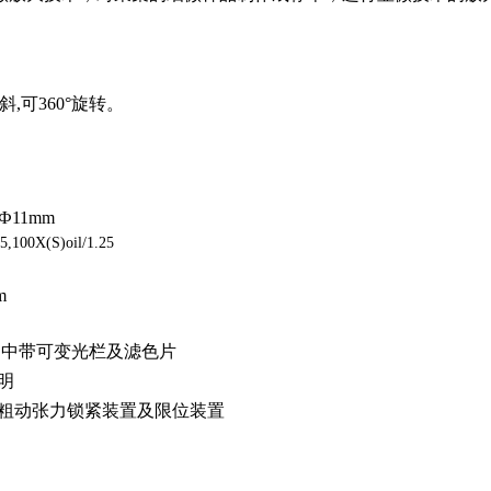
斜,可360°旋转。
/Ф11mm
5,100X(S)oil/1.25
m
镜可调中带可变光栏及滤色片
明
带粗动张力锁紧装置及限位装置