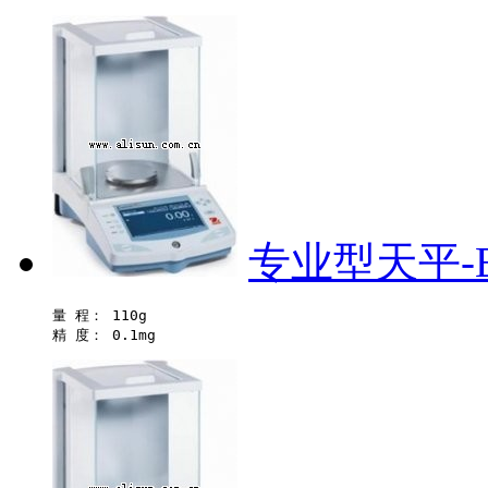
专业型天平-E
量 程： 110g 
